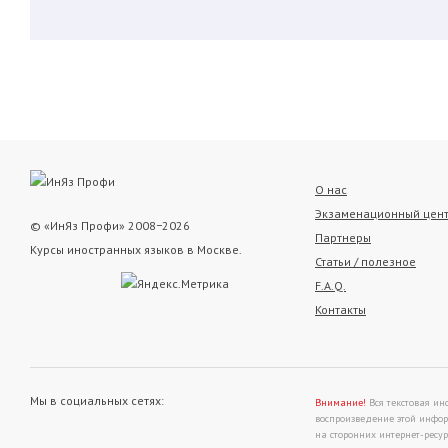
О нас
Экзаменационный цен
© «ИнЯз Профи» 2008−2026
Партнеры
Курсы иностранных языков в Москве.
Статьи / полезное
F.A.Q.
Контакты
Мы в социальных сетях:
Внимание!
Вся текстовая ин
воспроизведение этой инфор
на сторонних интернет-ресу