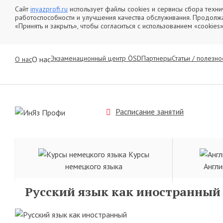
Сайт
inyazprofi.ru
использует файлы cookies и сервисы сбора техн
работоспособности и улучшения качества обслуживания. Продолжая
«Принять и закрыть», чтобы согласиться с использованием «cooki
Экзаменационный центр ÖSD
Партнеры
Статьи / полезно
О нас
О нас
Расписание занятий
Курсы
немецкого языка
Англи
Русский язык как иностранный
Главная
Русский язык