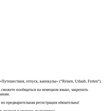
утешествия, отпуск, каникулы» (“Reisen, Urlaub, Ferien“).
ы сможете пообщаться на немецком языке, закрепить
ранам.
но предварительная регистрация обязательна!
я, возраст и уровень подготовки.