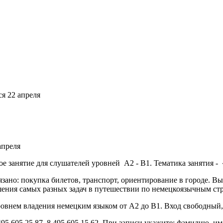
я 22 апреля
апреля
занятие для слушателей уровней А2 - В1. Тематика занятия - «П
язано: покупка билетов, транспорт, ориентирование в городе. В
шения самых разных задач в путешествии по немецкоязычным ст
овнем владения немецким языком от А2 до В1. Вход свободный, 
95 605 25 87, 8 495 605 15 62. При записи укажите: фамилию, им