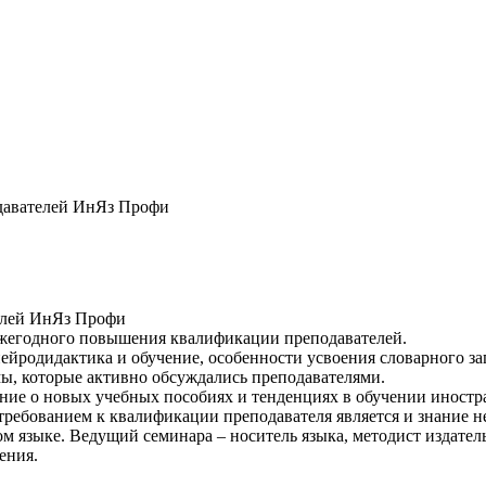
давателей ИнЯз Профи
елей ИнЯз Профи
ежегодного повышения квалификации преподавателей.
ейродидактика и обучение, особенности усвоения словарного за
мы, которые активно обсуждались преподавателями.
ние о новых учебных пособиях и тенденциях в обучении иностр
ебованием к квалификации преподавателя является и знание не
 языке. Ведущий семинара – носитель языка, методист издатель
рения.