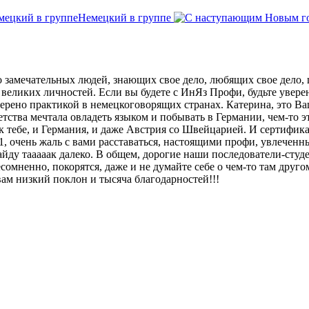
Немецкий в группе
о замечательных людей, знающих свое дело, любящих свое дело
великих личностей. Если вы будете с ИнЯз Профи, будьте уверен
ерено практикой в немецкоговорящих странах. Катерина, это Ваш
детства мечтала овладеть языком и побывать в Германии, чем-то 
 тебе, и Германия, и даже Австрия со Швейцарией. И сертификат Ö
 С1, очень жаль с вами расставаться, настоящими профи, увлеч
зайду тааааак далеко. В общем, дорогие наши последователи-студе
омненно, покорятся, даже и не думайте себе о чем-то там другом
 вам низкий поклон и тысяча благодарностей!!!