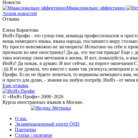
Новости
Ммаксимально эффективно
Архив новостей
Отзывы
Елена Корнетова
ИнЯз Профи - это супер-тим, команда профессионалов и прост
мощь немецкого языка, языка народа, пославшего миру столько 
Ну просто невозможно не заговорить! Испытано на себе и пров
признали во мне иностранку! Да-да, это чистая правда! Еще с 
таки воплощу свои мечтания в жизнь. И вот, пожалуйста, и язык
ИнЯз? Да никак, я думаю. И вот сейчас, на пороге окончания
;))) Я и не думала, что вместе с вами так увлекусь немецким и 
Профи. Если не будете лениться, то вершины немецкого вам, нес
и просто для души, - знания на любую потребу. ИнЯз - от меня
Еще отзывы
© «ИнЯз Профи» 2008−2026
Курсы иностранных языков в Москве.
О нас
Экзаменационный центр ÖSD
Партнеры
Статьи / полезное