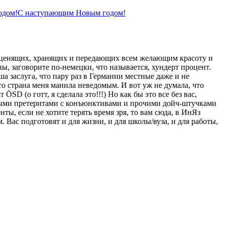
С наступающим Новым годом!
, ценящих, хранящих и передающих всем желающим красоту и
ы, заговорите по-немецки, что называется, хундерт процент.
а заслуга, что пару раз в Германии местные даже и не
это страна меня манила неведомым. И вот уж не думала, что
SD (о готт, я сделала это!!!) Но как бы это все без вас,
енными претеритами с конъюнктивами и прочими дойч-штучками
нты, если не хотите терять время зря, то вам сюда, в ИнЯз
. Вас подготовят и для жизни, и для школы/вуза, и для работы,