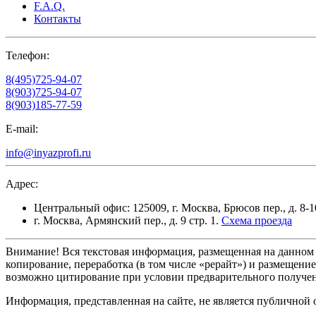
F.A.Q.
Контакты
Телефон:
8(495)725-94-07
8(903)725-94-07
8(903)185-77-59
E-mail:
info@inyazprofi.ru
Адрес:
Центральный офис: 125009, г. Москва, Брюсов пер., д. 8-10
г. Москва, Армянский пер., д. 9 стр. 1.
Схема проезда
Внимание!
Вся текстовая информация, размещенная на данном 
копирование, переработка (в том числе «рерайт») и размещени
возможно цитирование при условии предварительного получен
Информация, представленная на сайте, не является публичной 